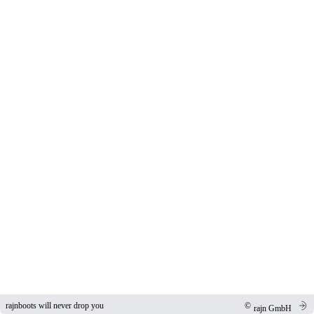
rajnboots will never drop you
©
rajn GmbH